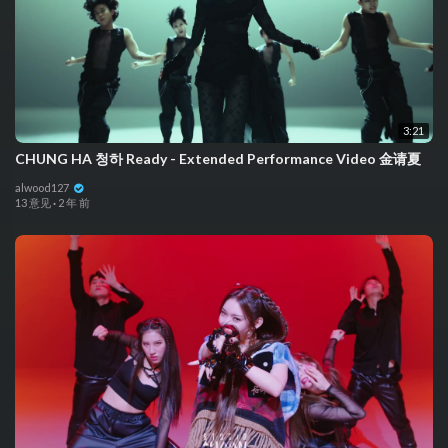
3:21
CHUNG HA 청하 Ready - Extended Performance Video 金请夏
alwood127
13 意见
·
2 年 前