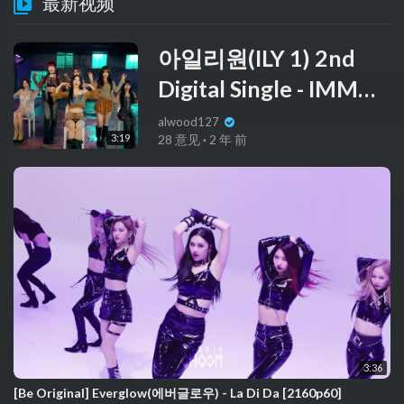
最新视频
아일리원(ILY 1) 2nd
Digital Single - IMMM
- PERFORMANCE
alwood127
3:19
28 意见
·
2 年 前
VIDEO
3:36
[Be Original] Everglow(에버글로우) - La Di Da [2160p60]