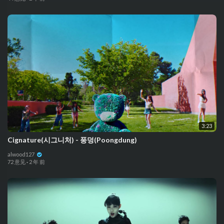
3:23
Cignature(시그니처) - 풍덩(Poongdung)
alwood127
72 意见
·
2 年 前