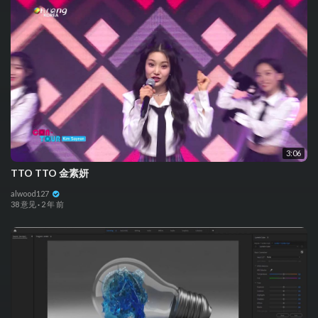
3:06
TTO TTO 金素妍
alwood127
38 意见
·
2 年 前