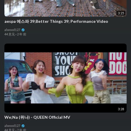
3:25
aespa 에스파 39;Better Things 39; Performance Video
alwood127
44 意见
·
2 年 前
3:28
We;Na (위나) - QUEEN Official MV
alwood127
44 意见
·
2 年 前