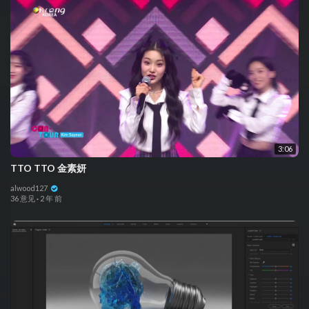
3:06
TTO TTO 金素妍
alwood127
36 意见
·
2 年 前