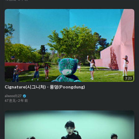
3:23
Cignature(시그니처) - 풍덩(Poongdung)
alwood127
67 意见
·
2 年 前