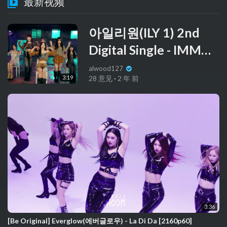
最新视频
아일리원(ILY 1) 2nd
Digital Single - IMMM
- PERFORMANCE
alwood127
3:19
28 意见
·
2 年 前
VIDEO
3:36
[Be Original] Everglow(에버글로우) - La Di Da [2160p60]