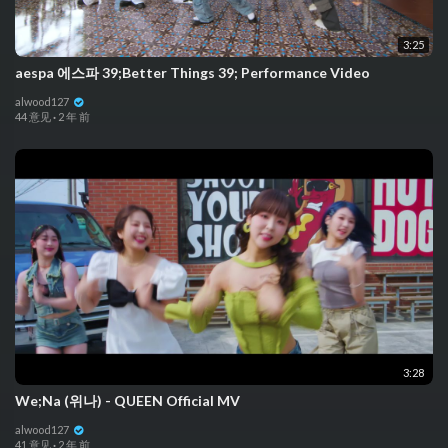
3:25
aespa 에스파 39;Better Things 39; Performance Video
alwood127
44 意见
·
2 年 前
3:28
We;Na (위나) - QUEEN Official MV
alwood127
41 意见
·
2 年 前