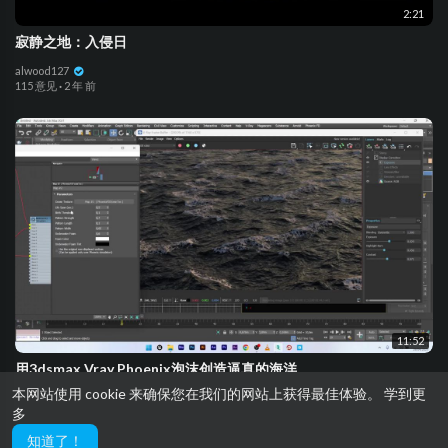
2:21
寂静之地：入侵日
alwood127
115 意见
·
2 年 前
11:52
用3dsmax Vray Phoenix泡沫创造逼真的海洋
本网站使用 cookie 来确保您在我们的网站上获得最佳体验。
学到更
alwood127
多
102 意见
·
2 年 前
知道了！