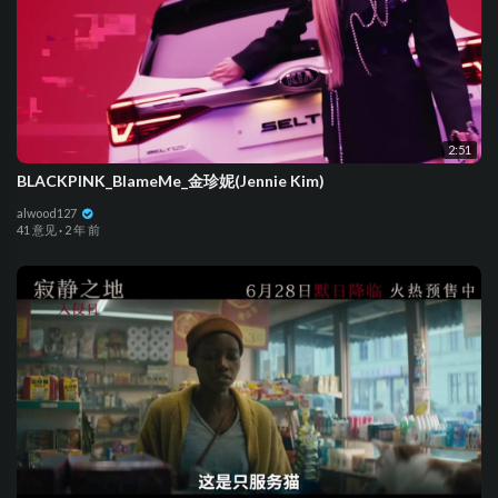
2:51
BLACKPINK_BlameMe_金珍妮(Jennie Kim)
alwood127
41 意见
·
2 年 前