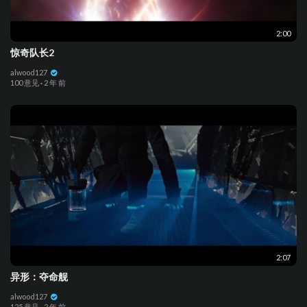
2:00
惊奇队长2
alwood127
100 意见
·
2 年 前
2:07
异形：夺命舰
alwood127
125 意见
·
2 年 前