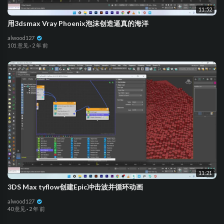
11:52
用3dsmax Vray Phoenix泡沫创造逼真的海洋
alwood127
101 意见
·
2 年 前
11:21
3DS Max tyflow创建Epic冲击波并循环动画
alwood127
40 意见
·
2 年 前