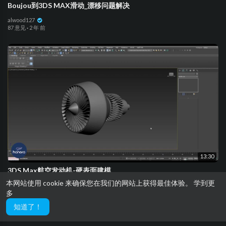
Boujou到3DS MAX滑动_漂移问题解决
alwood127
87 意见
·
2 年 前
13:30
3DS Max航空发动机-硬表面建模
本网站使用 cookie 来确保您在我们的网站上获得最佳体验。
学到更
alwood127
多
35 意见
·
2 年 前
知道了！