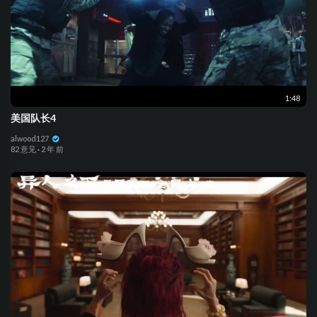
1:48
美国队长4
alwood127
82 意见
·
2 年 前