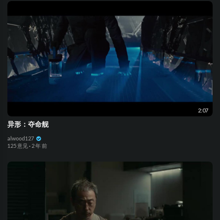
2:07
异形：夺命舰
alwood127
125 意见
·
2 年 前