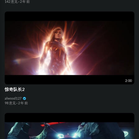
142 意见
·
2 年 前
2:00
惊奇队长2
alwood127
98 意见
·
2 年 前