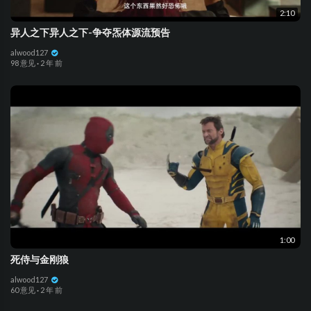
2:10
异人之下异人之下-争夺炁体源流预告
alwood127
98 意见
·
2 年 前
1:00
死侍与金刚狼
alwood127
60 意见
·
2 年 前