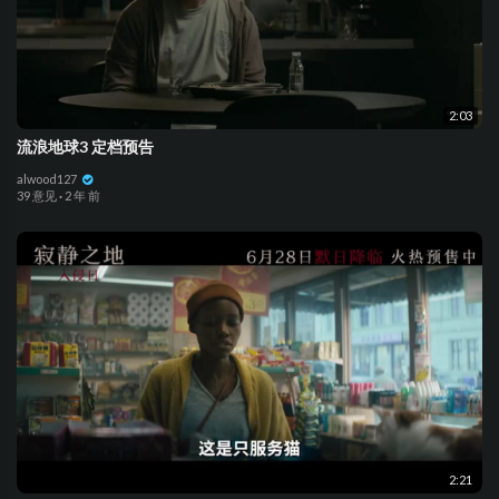
2:03
流浪地球3 定档预告
alwood127
39 意见
·
2 年 前
2:21