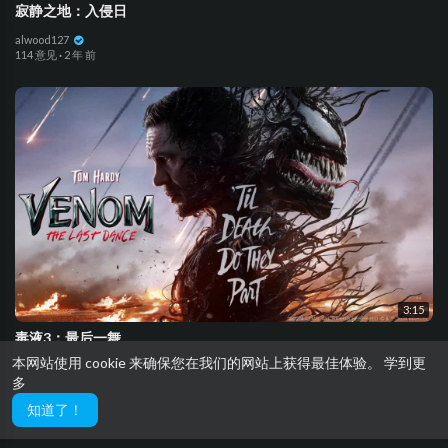
寂静之地：入侵日
alwood127
114 意见
·
2 年 前
3:15
毒液3：最后一舞
本网站使用 cookie 来确保您在我们的网站上获得最佳体验。
学到更
alwood127
多
34 意见
·
2 年 前
知道了！